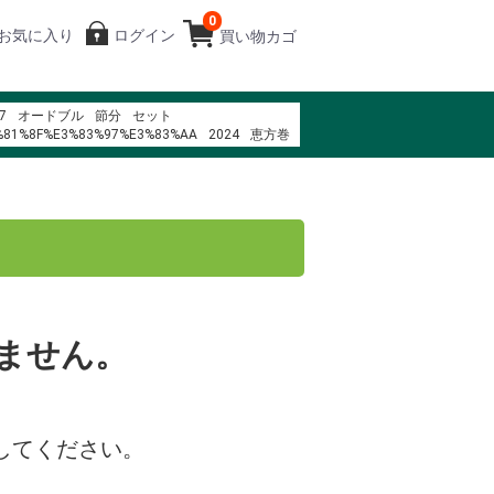
0
お気に入り
ログイン
買い物カゴ
7
オードブル
節分
セット
%81%8F%E3%83%97%E3%83%AA
2024
恵方巻
%B0%E1%BB%A3t l%C3%A0 g%C3%AC
%83%BC%E3%82%BD%E3%83%B3%E3%83%81%E3%82%B1%E3%83%83%E3%83%
%83%83%E3%82%BB%E3%82%A4%E9%A3%9F%E5%93%81
%91%89%E8%A5%BF%E9%80%B2%E5%AD%A6%E5%AE%9F%E7%B8%BE
%9F%94%E9%90%B5%E6%9D%BF%E7%87%92
%93%B0%EB%B9%84%EC%8B%9C
%B8%80%ED%8C%A8%ED%94%BC
%83%88%E3%83%AC%E5%90%89%E7%A5%A5%E5%AF%BA2F
975 trans am
%83%BC%E3%83%89%E3%83%8A%E3%83%BC%E3%80%80G8136
ません。
%83%AA%E3%83%B3%E3%83%94%E3%82%A2%E6%97%A5%E6%9C%AC%E6%B5
してください。