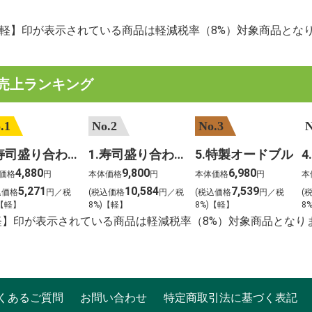
【軽】印が表示されている商品は軽減税率（8%）対象商品とな
売上ランキング
.1
No.2
No.3
N
2.寿司盛り合わせ 鳳凰～ほうおう～
1.寿司盛り合わせ 饗宴～きょうえん～
5.特製オードブル
4,880
9,800
6,980
価格
円
本体価格
円
本体価格
円
本
5,271
10,584
7,539
込価格
円／税
(税込価格
円／税
(税込価格
円／税
(
)【軽】
8%)【軽】
8%)【軽】
8
軽】印が表示されている商品は軽減税率（8%）対象商品となり
くあるご質問
お問い合わせ
特定商取引法に基づく表記