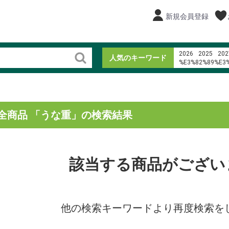
新規会員登録
2026
2025
202
人気のキーワード
%E3%82%89%E3
%C4%91i ph%C6
%E3%83%AD%E3
%E3%82%AD%E3
%E5%8D%83%E8
%E5%A4%A7%E5
全商品 「うな重」の検索結果
%EB%AF%B8%EC
%ED%95%9C%EA
寿司
%E3%82%A2%E3
1%2F64 diecast 1
%E3%82%AC%E3
該当する商品がござい
%E3%83%9E%E3
他の検索キーワードより再度検索を