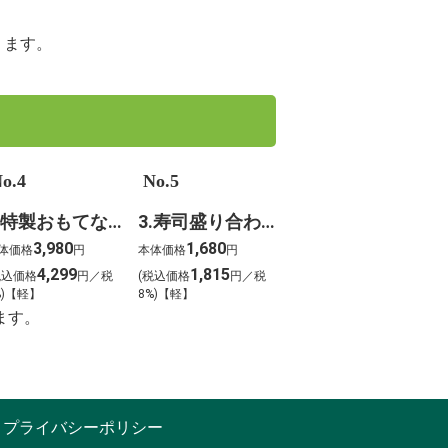
ります。
o.4
No.5
4.特製おもてなしオードブル
3.寿司盛り合わせ 錦～にしき～
3,980
1,680
体価格
円
本体価格
円
4,299
1,815
税込価格
円／税
(税込価格
円／税
%)【軽】
8%)【軽】
ます。
プライバシーポリシー