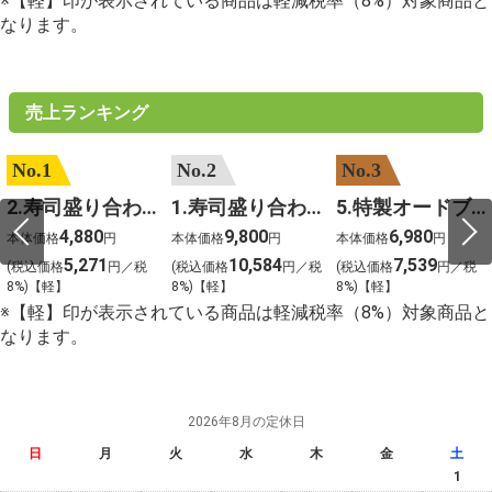
※【軽】印が表示されている商品は軽減税率（8%）対象商品と
なります。
売上ランキング
No.1
No.2
No.3
2.寿司盛り合わせ 鳳凰～ほうおう～
1.寿司盛り合わせ 饗宴～きょうえん～
5.特製オードブル
4,880
9,800
6,980
本体価格
円
本体価格
円
本体価格
円
5,271
10,584
7,539
(税込価格
円／税
(税込価格
円／税
(税込価格
円／税
8%)【軽】
8%)【軽】
8%)【軽】
※【軽】印が表示されている商品は軽減税率（8%）対象商品と
なります。
2026年8月の定休日
日
月
火
水
木
金
土
1