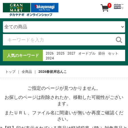
メニュー
0
カテゴリ
2026
2025
2027
オードブル
節分
セット
人気のキーワード
2024
%E3%82%89%E3%81%8F%E3%83%97%E3%83%AA
花
トップ
全商品
2026春彼岸志んこ
%E3%83%AD%E3%83%BC%E3%82%BD%E3%83%B3%
%C4%91i ph%C6%B0%E1%BB%A3t l%C3%A0
g%C3%AC
ご指定のページが見つかりません。
恵方巻
寿司
%E8%94%B5%E5%B0%BE%E3%83%9D%E3%83%BC
お探しのページは削除されたか、移動した可能性がござい
刺身
pdf %C3%B4n b%E1%BB%87nh
%E3%83%A2%E3%83%AA%E3%83%A0%E3%83%A9%
ます。
%E3%82%B0%E3%83%A9%E3%83%B3%E3%83%89%
%E3%82%AD%E3%83%83%E3%82%BB%E3%82%A4%
またＵＲＬ、ファイル名に間違いが無いか再度ご確認くだ
울산 노동자종합복지회관 1층
CGC
さい。