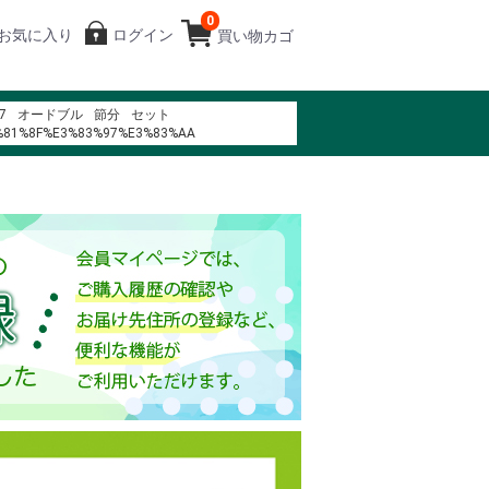
0
お気に入り
ログイン
買い物カゴ
7
オードブル
節分
セット
%81%8F%E3%83%97%E3%83%AA
%83%BC%E3%82%BD%E3%83%B3%E3%83%81%E3%82%B1%E3%83%83%E3%83%
 ph%C6%B0%E1%BB%A3t l%C3%A0 g%C3%AC
%83%83%E3%82%BB%E3%82%A4%E9%A3%9F%E5%93%81
%B0%BE%E3%83%9D%E3%83%BC%E3%82%AF
%83%88%E3%83%AC%E5%90%89%E7%A5%A5%E5%AF%BA2F
%93%B0%EB%B9%84%EC%8B%9C
%B8%80%ED%8C%A8%ED%94%BC
%83%BC%E3%83%89%E3%83%8A%E3%83%BC%E3%80%80G8136
975 trans am
花
%97%90%EB%8B%A4