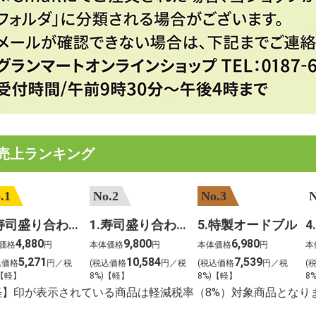
売上ランキング
.1
No.2
No.3
N
2.寿司盛り合わせ 鳳凰～ほうおう～
1.寿司盛り合わせ 饗宴～きょうえん～
5.特製オードブル
4,880
9,800
6,980
価格
円
本体価格
円
本体価格
円
本
5,271
10,584
7,539
込価格
円／税
(税込価格
円／税
(税込価格
円／税
(
)【軽】
8%)【軽】
8%)【軽】
8
軽】印が表示されている商品は軽減税率（8%）対象商品となり