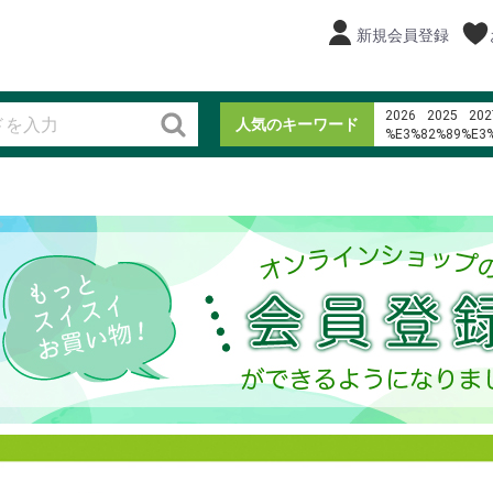
新規会員登録
2026
2025
202
人気のキーワード
%E3%82%89%E3
%E3%83%AD%E3
恵方巻
%C4%91i
2024
%E3%82%AD%E3
%E8%94%B5%E5
%E3%82%A2%E3
%EB%AF%B8%EC
%ED%95%9C%EA
寿司
%E3%82%AC%E3
1%2F64 diecast 1
%EC%A7%80%EC