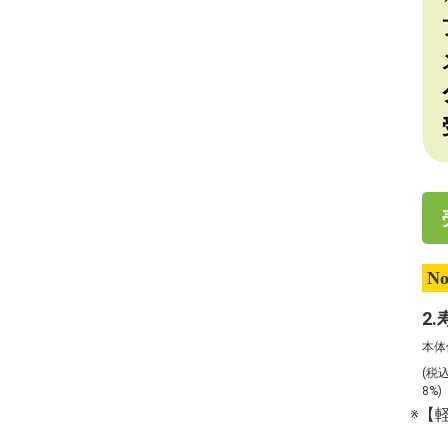
No
本体
(税
8%
※【