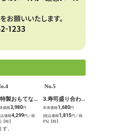
o.4
No.5
4.特製おもてなしオードブル
3.寿司盛り合わせ 錦～にしき～
3,980
1,680
体価格
円
本体価格
円
4,299
1,815
税込価格
円／税
(税込価格
円／税
%)【軽】
8%)【軽】
ます。