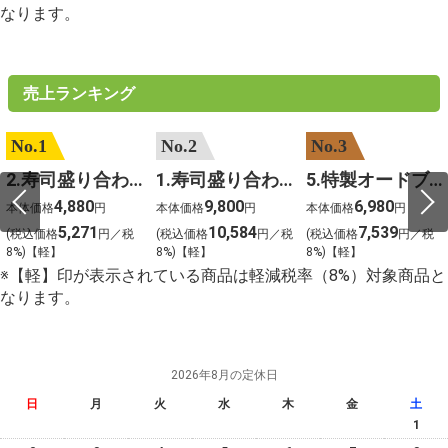
なります。
売上ランキング
No.1
No.2
No.3
2.寿司盛り合わせ 鳳凰～ほうおう～
1.寿司盛り合わせ 饗宴～きょうえん～
5.特製オードブル
4,880
9,800
6,980
本体価格
円
本体価格
円
本体価格
円
5,271
10,584
7,539
(税込価格
円／税
(税込価格
円／税
(税込価格
円／税
8%)【軽】
8%)【軽】
8%)【軽】
※【軽】印が表示されている商品は軽減税率（8%）対象商品と
なります。
2026年8月の定休日
日
月
火
水
木
金
土
1