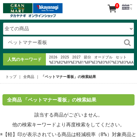
メニュー
0
カテゴリ
2026
2025
2027
節分
オードブル
セット
人気のキーワード
%E3%82%89%E3%81%8F%E3%83%97%E3%83%AA
2024
花
%E5%90%88%E5%8B%A4
寿司
恵方巻
pdf %C3%B4n b%E1%BB%87nh
トップ
全商品
「ペットマナー看板」の検索結果
%E5%A4%A7%E5%9F%94%E9%90%B5%E6%9D%BF%
%E7%AE%B1%E6%A0%B9
%EC%A7%80%EC%97%90%EB%8B%A4
%E3%82%AC%E3%83%BC%E3%83%89%E3%83%8A%
%E3%83%AD%E3%83%BC%E3%82%BD%E3%83%B3%
全商品 「ペットマナー看板」の検索結果
%E3%81%AF%E3%82%8C%E3%81%BE%E3%81%98%
%C4%91i ph%C6%B0%E1%BB%A3t l%C3%A0
該当する商品がございません。
g%C3%AC
他の検索キーワードより再度検索をしてください。
※【軽】印が表示されている商品は軽減税率（8%）対象商品と