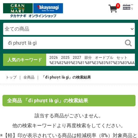
メニュー
0
カテゴリ
2026
2025
2027
節分
オードブル
セット
人気のキーワード
%E3%82%89%E3%81%8F%E3%83%97%E3%83%AA
寿司
2024
弁当
%E3%83%AD%E3%83%BC%E3%82%BD%E3%83%B3%
トップ
全商品
「đi phượt là gì」の検索結果
恵方巻
pdf %C3%B4n b%E1%BB%87nh
%E5%A4%A7%E5%9F%94%E9%90%B5%E6%9D%BF%
%E3%82%A2%E3%83%88%E3%83%AC%E5%90%89%
%E7%AE%B1%E6%A0%B9
%E3%82%A2%E3%83%B3%E3%82%AB%E3%83%BC
全商品 「đi phượt là gì」の検索結果
%E3%82%A4%E3%83%A4%E3%83%9B%E3%83%B3
40i
該当する商品がございません。
%C4%91i ph%C6%B0%E1%BB%A3t l%C3%A0
g%C3%AC
他の検索キーワードより再度検索をしてください。
%E3%82%AC%E3%83%BC%E3%83%89%E3%83%8A%
%EB%AF%B8%EC%93%B0%EB%B9%84%EC%8B%9C
※【軽】印が表示されている商品は軽減税率（8%）対象商品と
%ED%95%9C%EA%B8%80%ED%8C%A8%ED%94%BC