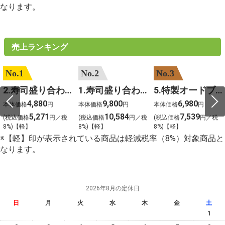
なります。
売上ランキング
No.1
No.2
No.3
2.寿司盛り合わせ 鳳凰～ほうおう～
1.寿司盛り合わせ 饗宴～きょうえん～
5.特製オードブル
4,880
9,800
6,980
本体価格
円
本体価格
円
本体価格
円
5,271
10,584
7,539
(税込価格
円／税
(税込価格
円／税
(税込価格
円／税
8%)【軽】
8%)【軽】
8%)【軽】
※【軽】印が表示されている商品は軽減税率（8%）対象商品と
なります。
2026年8月の定休日
日
月
火
水
木
金
土
1