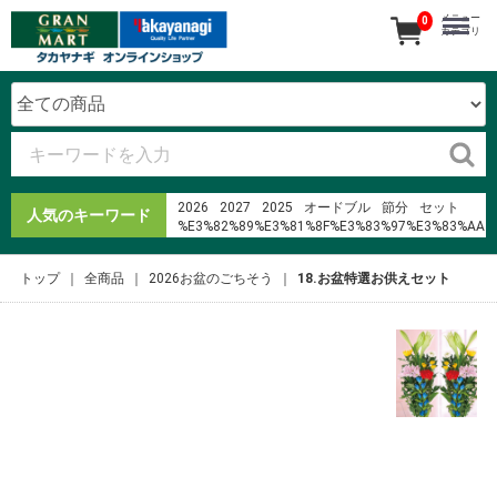
メニュー
0
カテゴリ
2026
2027
2025
オードブル
節分
セット
人気のキーワード
%E3%82%89%E3%81%8F%E3%83%97%E3%83%AA
%E3%83%AD%E3%83%BC%E3%82%BD%E3%83%B3%
2024
トップ
全商品
2026お盆のごちそう
18.お盆特選お供えセット
%E3%82%AC%E3%83%BC%E3%83%89%E3%83%8A%
寿司
恵方巻
%C4%91i ph%C6%B0%E1%BB%A3t l%C3%A0
g%C3%AC
%E3%82%AD%E3%83%83%E3%82%BB%E3%82%A4%
%E6%96%B9%E4%BD%8D%E9%99%A4%E3%81%91
%E7%A5%9E%E7%A4%BE
%E6%9C%80%E5%BC%B7
%E5%A4%A7%E5%9F%94%E9%90%B5%E6%9D%BF%
%EC%A7%80%EC%97%90%EB%8B%A4
1%2F64 diecast 1975 trans am
%E3%82%A2%E3%83%88%E3%83%AC%E5%90%89%