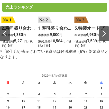
売上ランキング
No.1
No.2
No.3
2.寿司盛り合わせ 鳳凰～ほうおう～
1.寿司盛り合わせ 饗宴～きょうえん～
5.特製オードブル
4,880
9,800
6,980
本体価格
円
本体価格
円
本体価格
円
5,271
10,584
7,539
(税込価格
円／税
(税込価格
円／税
(税込価格
円／税
8%)【軽】
8%)【軽】
8%)【軽】
※【軽】印が表示されている商品は軽減税率（8%）対象商品と
なります。
2026年8月の定休日
日
月
火
水
木
金
土
1
2
3
4
5
6
7
8
9
10
11
12
13
14
15
16
17
18
19
20
21
22