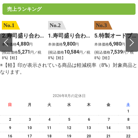
売上ランキング
No.1
No.2
No.3
2.寿司盛り合わせ 鳳凰～ほうおう～
1.寿司盛り合わせ 饗宴～きょうえん～
5.特製オードブル
4,880
9,800
6,980
本体価格
円
本体価格
円
本体価格
円
5,271
10,584
7,539
(税込価格
円／税
(税込価格
円／税
(税込価格
円／税
8%)【軽】
8%)【軽】
8%)【軽】
※【軽】印が表示されている商品は軽減税率（8%）対象商品と
なります。
2026年8月の定休日
日
月
火
水
木
金
土
1
2
3
4
5
6
7
8
9
10
11
12
13
14
15
16
17
18
19
20
21
22