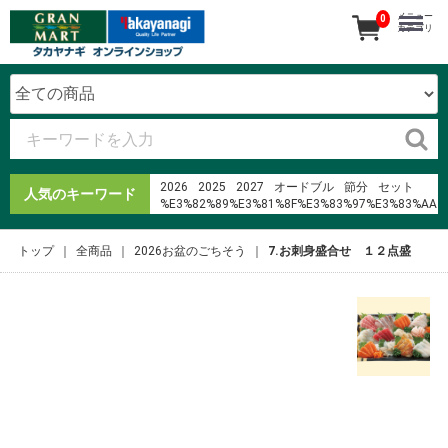
メニュー
0
カテゴリ
2026
2025
2027
オードブル
節分
セット
人気のキーワード
%E3%82%89%E3%81%8F%E3%83%97%E3%83%AA
2024
恵方巻
寿司
%E3%83%AD%E3%83%BC%E3%82%BD%E3%83%B3%
トップ
全商品
2026お盆のごちそう
7.お刺身盛合せ １２点盛
pdf %C3%B4n b%E1%BB%87nh
%E3%82%A2%E3%83%B3%E3%82%AB%E3%83%BC
%E3%82%A4%E3%83%A4%E3%83%9B%E3%83%B3
40i
%E7%AE%B1%E6%A0%B9
%E3%82%AC%E3%83%BC%E3%83%89%E3%83%8A%
%EB%AF%B8%EC%93%B0%EB%B9%84%EC%8B%9C
%ED%95%9C%EA%B8%80%ED%8C%A8%ED%94%BC
%E3%82%A2%E3%83%88%E3%83%AC%E5%90%89%
1%2F64 diecast 1975 trans am
%E5%90%88%E5%8B%A4
%C4%91i ph%C6%B0%E1%BB%A3t l%C3%A0