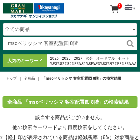
メニュー
0
カテゴリ
2026
2025
2027
節分
オードブル
セット
人気のキーワード
%E3%82%89%E3%81%8F%E3%83%97%E3%83%AA
2024
花
%E5%90%88%E5%8B%A4
寿司
恵方巻
pdf %C3%B4n b%E1%BB%87nh
トップ
全商品
「mscベリッシマ 客室配置図 8階」の検索結果
%E5%A4%A7%E5%9F%94%E9%90%B5%E6%9D%BF%
%E7%AE%B1%E6%A0%B9
%E3%82%A2%E3%83%B3%E3%82%AB%E3%83%BC
%E3%82%A4%E3%83%A4%E3%83%9B%E3%83%B3
40i
全商品 「mscベリッシマ 客室配置図 8階」の検索結果
%EC%A7%80%EC%97%90%EB%8B%A4
%E3%83%AD%E3%83%BC%E3%82%BD%E3%83%B3%
該当する商品がございません。
%E3%81%AF%E3%82%8C%E3%81%BE%E3%81%98%
%E3%82%AC%E3%83%BC%E3%83%89%E3%83%8A%
他の検索キーワードより再度検索をしてください。
※【軽】印が表示されている商品は軽減税率（8%）対象商品と