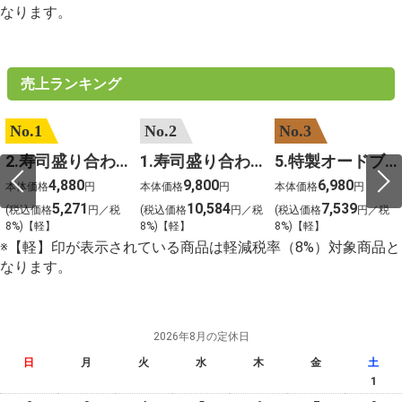
なります。
売上ランキング
No.1
No.2
No.3
2.寿司盛り合わせ 鳳凰～ほうおう～
1.寿司盛り合わせ 饗宴～きょうえん～
5.特製オードブル
4,880
9,800
6,980
本体価格
円
本体価格
円
本体価格
円
5,271
10,584
7,539
(税込価格
円／税
(税込価格
円／税
(税込価格
円／税
8%)【軽】
8%)【軽】
8%)【軽】
※【軽】印が表示されている商品は軽減税率（8%）対象商品と
なります。
2026年8月の定休日
日
月
火
水
木
金
土
1