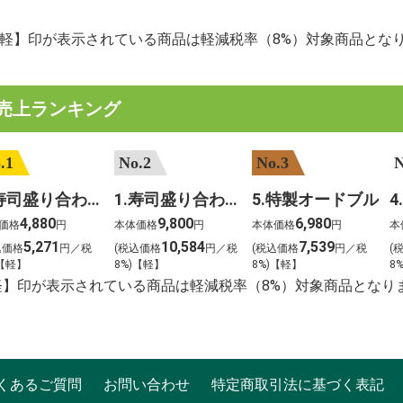
【軽】印が表示されている商品は軽減税率（8%）対象商品とな
売上ランキング
.1
No.2
No.3
N
2.寿司盛り合わせ 鳳凰～ほうおう～
1.寿司盛り合わせ 饗宴～きょうえん～
5.特製オードブル
4,880
9,800
6,980
価格
円
本体価格
円
本体価格
円
本
5,271
10,584
7,539
込価格
円／税
(税込価格
円／税
(税込価格
円／税
(
)【軽】
8%)【軽】
8%)【軽】
8
軽】印が表示されている商品は軽減税率（8%）対象商品となり
くあるご質問
お問い合わせ
特定商取引法に基づく表記