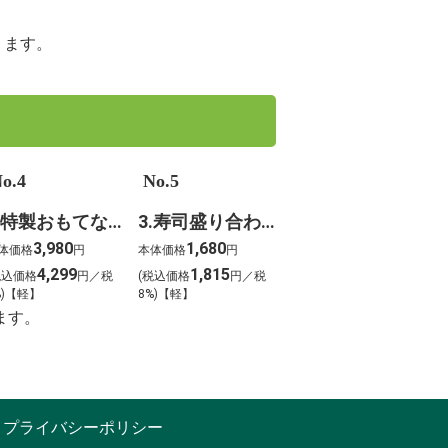
ります。
o.4
No.5
4.特製おもてなしオードブル
3.寿司盛り合わせ 錦～にしき～
3,980
1,680
体価格
円
本体価格
円
4,299
1,815
税込価格
円／税
(税込価格
円／税
%)【軽】
8%)【軽】
ます。
プライバシーポリシー