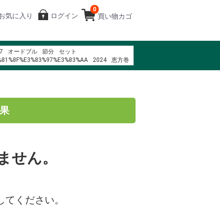
0
お気に入り
ログイン
買い物カゴ
7
オードブル
節分
セット
%81%8F%E3%83%97%E3%83%AA
2024
恵方巻
4n b%E1%BB%87nh
%83%B3%E3%82%AB%E3%83%BC
83%A4%E3%83%9B%E3%83%B3 40i
%A0%B9
%83%BC%E3%83%89%E3%83%8A%E3%83%BC%E3%80%80G8136
結果
%83%88%E3%83%AC%E5%90%89%E7%A5%A5%E5%AF%BA2F
975 trans am
%E5%90%88%E5%8B%A4
%93%B0%EB%B9%84%EC%8B%9C
%B8%80%ED%8C%A8%ED%94%BC
%B0%E1%BB%A3t l%C3%A0 g%C3%AC
%83%BC%E3%82%BD%E3%83%B3%E3%83%81%E3%82%B1%E3%83%83%E3%83%
ません。
してください。