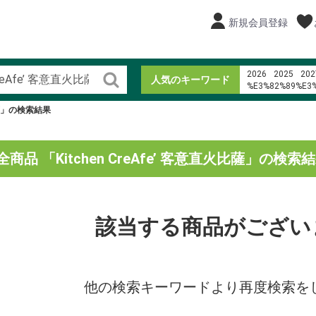
新規会員登録
2026
2025
202
人気のキーワード
%E3%82%89%E3
寿司
pdf %C3%B
火比薩」の検索結果
%E3%82%A2%E3
%E3%82%A4%E3%
%E7%AE%B1%E6
%E3%82%AC%E3
全商品 「Kitchen CreAfe’ 客意直火比薩」の検索
%E3%82%A2%E3
1%2F64 diecast 1
%EB%AF%B8%EC
%ED%95%9C%EA
%C4%91i ph%C6
%E3%83%AD%E3
該当する商品がござい
他の検索キーワードより再度検索を